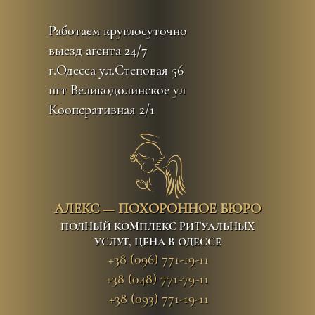
Перейти
к
Работаем круглосуточно
контенту
выезд агента 24/7
г.Одесса ул.Степовая 56
пгт Великодолинское ул
Кооперативная 2/1
АЛЕКС — ПОХОРОННОЕ БЮРО
ПОЛНЫЙ КОМПЛЕКС РИТУАЛЬНЫХ
УСЛУГ, ЦЕНА В ОДЕССЕ
+38 (096) 771-19-11
+38 (048) 771-79-11
+38 (093) 771-19-11