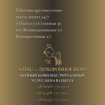
Перейти
к
Работаем круглосуточно
контенту
выезд агента 24/7
г.Одесса ул.Степовая 56
пгт Великодолинское ул
Кооперативная 2/1
АЛЕКС — ПОХОРОННОЕ БЮРО
ПОЛНЫЙ КОМПЛЕКС РИТУАЛЬНЫХ
УСЛУГ, ЦЕНА В ОДЕССЕ
+38 (096) 771-19-11
+38 (048) 771-79-11
+38 (093) 771-19-11