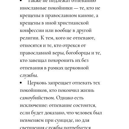
Также не подлежат отпеванию
инославные покойники — те, кто не
крещены в православном каноне, а
крещены в иной христианской
конфессии или вообще в другой
религии. К тем, кого не отпевают,
относятся и те, кто отрекся от
православной веры, богоборцы и те,
кто завещал похоронить их без
отпевания в рамках церковной
службы.
Церковь запрещает отпевать тех
покойников, кто покончил жизнь
самоубийством. Однако есть
исключение: отпевание состоится,
если будет доказано, что человек был
невменяем при суициде, но для
свершения службы потребуется