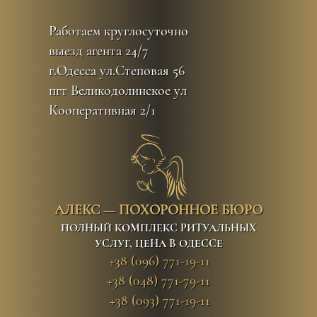
Перейти
к
Работаем круглосуточно
контенту
выезд агента 24/7
г.Одесса ул.Степовая 56
пгт Великодолинское ул
Кооперативная 2/1
АЛЕКС — ПОХОРОННОЕ БЮРО
ПОЛНЫЙ КОМПЛЕКС РИТУАЛЬНЫХ
УСЛУГ, ЦЕНА В ОДЕССЕ
+38 (096) 771-19-11
+38 (048) 771-79-11
+38 (093) 771-19-11