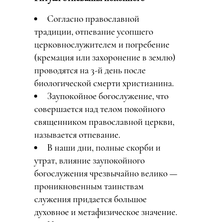
Согласно православной
традиции, отпевание усопшего
церковнослужителем и погребение
(кремация или захоронение в землю)
проводятся на 3-й день после
биологической смерти христианина.
Заупокойное богослужение, что
совершается над телом покойного
священником православной церкви,
называется отпевание.
В наши дни, полные скорби и
утрат, влияние заупокойного
богослужения чрезвычайно велико —
проникновенным таинствам
служения придается большое
духовное и метафизическое значение.