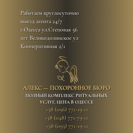
Перейти
к
Работаем круглосуточно
контенту
выезд агента 24/7
г.Одесса ул.Степовая 56
пгт Великодолинское ул
Кооперативная 2/1
АЛЕКС — ПОХОРОННОЕ БЮРО
ПОЛНЫЙ КОМПЛЕКС РИТУАЛЬНЫХ
УСЛУГ, ЦЕНА В ОДЕССЕ
+38 (096) 771-19-11
+38 (048) 771-79-11
+38 (093) 771-19-11